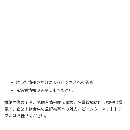
に無用なトラブルに巻き込まれることがあります。私たち
は、そのような方々が安心して活動できるよう、法的サポー
トを提供します。
こんなご相談に対応
インターネット掲示板への個人情報流出への対処
オンライン上での誹謗中傷に対する法的措置
Googleマップの不当なレビューの削除
SNSの発言によるトラブルへの対応
誤った情報の拡散によるビジネスへの影響
発信者情報の開示要求への対応
誹謗中傷の削除、発信者情報開示請求、名誉毀損に伴う損害賠償
請求、企業や飲食店の風評被害への対応などインターネットトラ
ブルはお任せください。