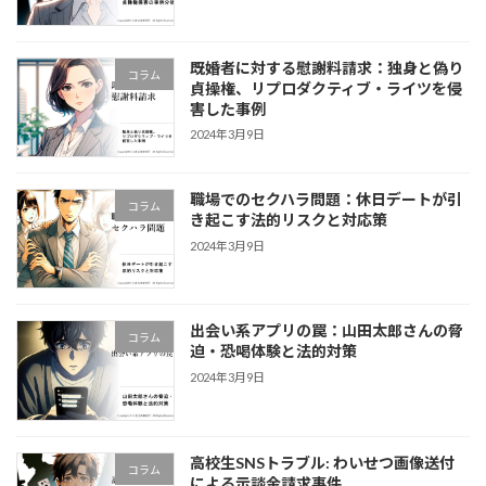
既婚者に対する慰謝料請求：独身と偽り
コラム
貞操権、リプロダクティブ・ライツを侵
害した事例
2024年3月9日
職場でのセクハラ問題：休日デートが引
コラム
き起こす法的リスクと対応策
2024年3月9日
出会い系アプリの罠：山田太郎さんの脅
コラム
迫・恐喝体験と法的対策
2024年3月9日
高校生SNSトラブル: わいせつ画像送付
コラム
による示談金請求事件