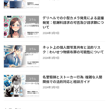
デリヘルでの小型カメラ発見による盗撮
コラム
発覚：慰謝料請求の可否及び請求額につ
いて
2024年3月9日
ネット上の個人間写真共有と法的リス
コラム
ク：わいせつ物頒布罪の可能性について
2024年3月9日
名誉毀損とストーカー行為: 複雑な人間
コラム
関係での法的対応と相談ガイド
2024年3月9日